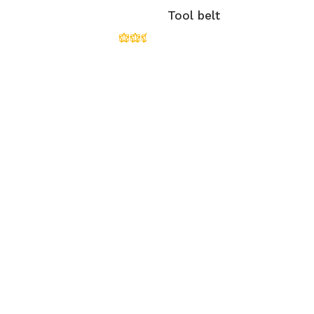
Tool belt
Rated
5.00
out of
5