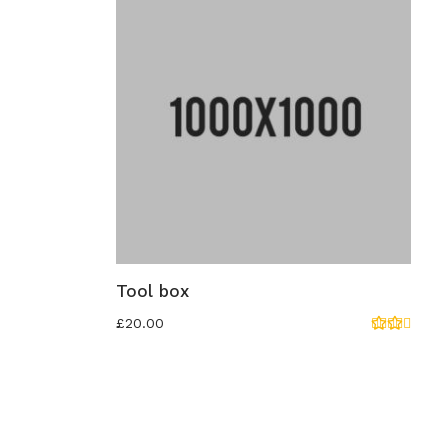
Tool box
£
20.00
Rated
4.00
out
of 5