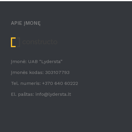
APIE ĮMONĘ
Įmonė: UAB “Lydersta”
Įmonės kodas: 303107793
Tel. numeris: +370 640 60222
El. paštas: info@lydersta.lt