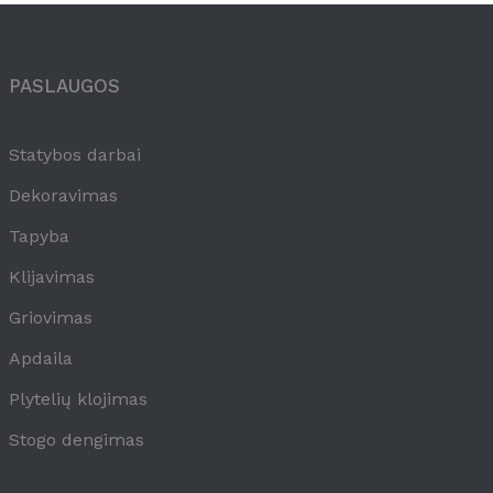
PASLAUGOS
Statybos darbai
Dekoravimas
Tapyba
Klijavimas
Griovimas
Apdaila
Plytelių klojimas
Stogo dengimas