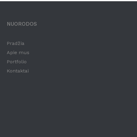
NUORODOS
Pradžia
Apie mus
Portfolio
Kontaktai