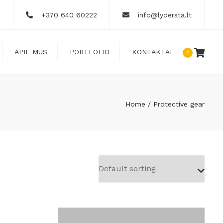
×
+370 640 60222
info@lydersta.lt
APIE MUS
PORTFOLIO
KONTAKTAI
0
Home
Protective gear