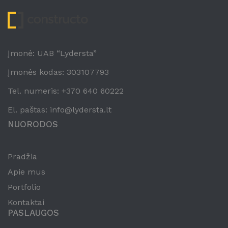
Įmonė: UAB “Lydersta”
Įmonės kodas: 303107793
Tel. numeris: +370 640 60222
El. paštas: info@lydersta.lt
NUORODOS
Pradžia
Apie mus
Portfolio
Kontaktai
PASLAUGOS